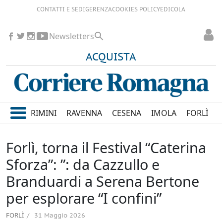
CONTATTI E SEDI
GERENZA
COOKIES POLICY
EDICOLA
Newsletters
ACQUISTA
RIMINI
RAVENNA
CESENA
IMOLA
FORLÌ
Forlì, torna il Festival “Caterina
Sforza”: ”: da Cazzullo e
Branduardi a Serena Bertone
per esplorare “I confini”
FORLÌ
31 Maggio 2026