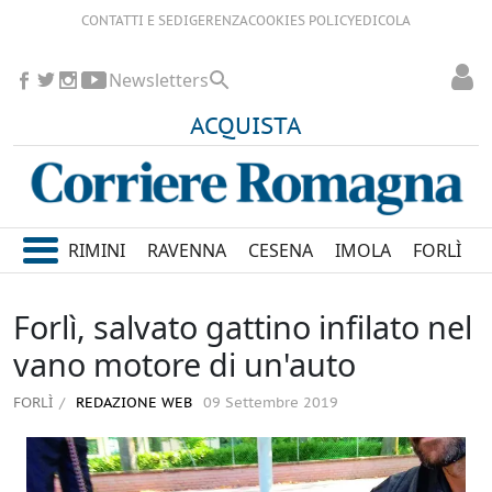
CONTATTI E SEDI
GERENZA
COOKIES POLICY
EDICOLA
Newsletters
ACQUISTA
RIMINI
RAVENNA
CESENA
IMOLA
FORLÌ
Forlì, salvato gattino infilato nel
vano motore di un'auto
FORLÌ
REDAZIONE WEB
09 Settembre 2019