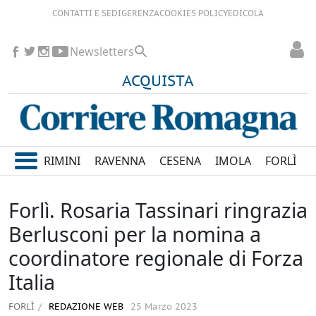
CONTATTI E SEDI
GERENZA
COOKIES POLICY
EDICOLA
Newsletters
ACQUISTA
RIMINI
RAVENNA
CESENA
IMOLA
FORLÌ
Forlì. Rosaria Tassinari ringrazia
Berlusconi per la nomina a
coordinatore regionale di Forza
Italia
FORLÌ
REDAZIONE WEB
25 Marzo 2023