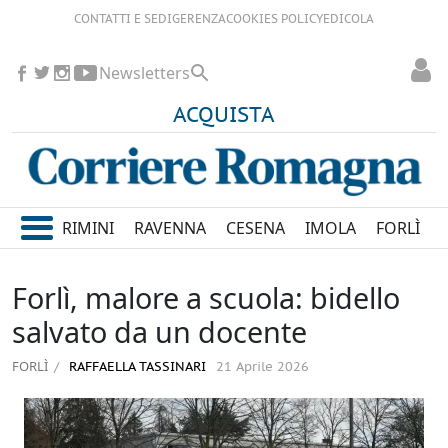
CONTATTI E SEDI
GERENZA
COOKIES POLICY
EDICOLA
Newsletters
ACQUISTA
RIMINI
RAVENNA
CESENA
IMOLA
FORLÌ
Forlì, malore a scuola: bidello
salvato da un docente
FORLÌ
RAFFAELLA TASSINARI
21 Aprile 2026