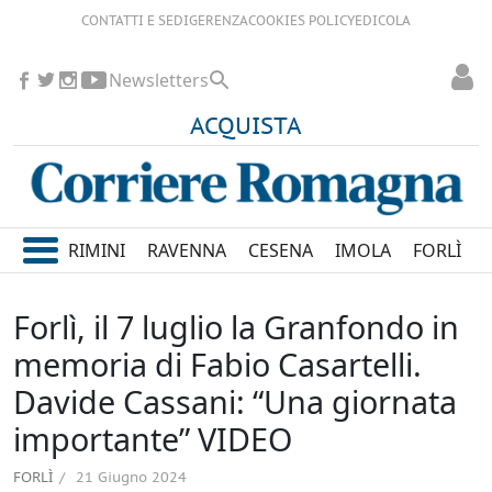
CONTATTI E SEDI
GERENZA
COOKIES POLICY
EDICOLA
Newsletters
ACQUISTA
RIMINI
RAVENNA
CESENA
IMOLA
FORLÌ
Forlì, il 7 luglio la Granfondo in
memoria di Fabio Casartelli.
Davide Cassani: “Una giornata
importante” VIDEO
FORLÌ
21 Giugno 2024