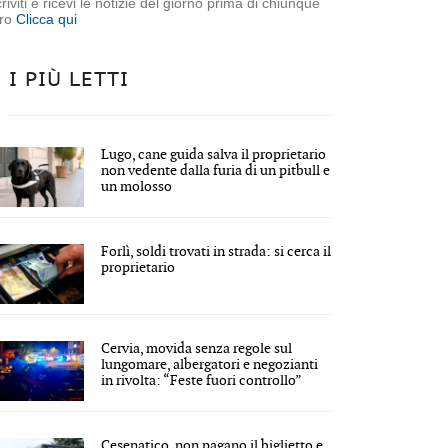
criviti e ricevi le notizie del giorno prima di chiunque
tro
Clicca qui
I PIÙ LETTI
Lugo, cane guida salva il proprietario
non vedente dalla furia di un pitbull e
un molosso
Forlì, soldi trovati in strada: si cerca il
proprietario
Cervia, movida senza regole sul
lungomare, albergatori e negozianti
in rivolta: “Feste fuori controllo”
Cesenatico, non pagano il biglietto e