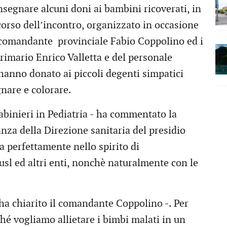
onsegnare alcuni doni ai bambini ricoverati, in
corso dell’incontro, organizzato in occasione
il comandante provinciale Fabio Coppolino ed i
primario Enrico Valletta e del personale
 hanno donato ai piccoli degenti simpatici
gnare e colorare.
rabinieri in Pediatria - ha commentato la
nza della Direzione sanitaria del presidio
ra perfettamente nello spirito di
usl ed altri enti, nonchè naturalmente con le
- ha chiarito il comandante Coppolino -. Per
hé vogliamo allietare i bimbi malati in un