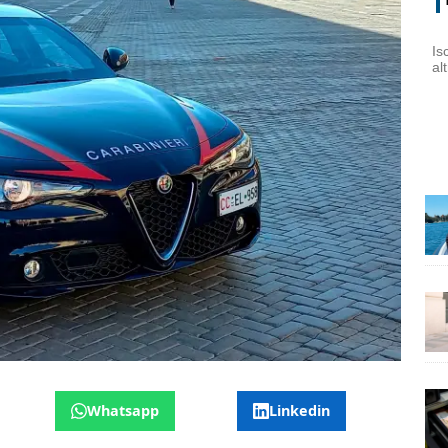
Is
al
Whatsapp
Linkedin