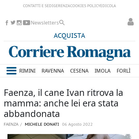
CONTATTI E SEDI
GERENZA
COOKIES POLICY
EDICOLA
Newsletters
ACQUISTA
RIMINI
RAVENNA
CESENA
IMOLA
FORLÌ
Faenza, il cane Ivan ritrova la
mamma: anche lei era stata
abbandonata
FAENZA
MICHELE DONATI
06 Agosto 2022