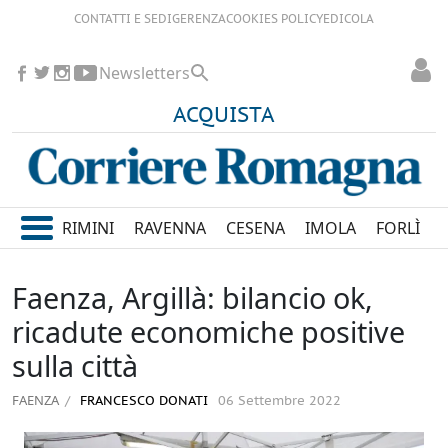
CONTATTI E SEDI
GERENZA
COOKIES POLICY
EDICOLA
Newsletters
ACQUISTA
RIMINI
RAVENNA
CESENA
IMOLA
FORLÌ
Faenza, Argillà: bilancio ok,
ricadute economiche positive
sulla città
FAENZA
FRANCESCO DONATI
06 Settembre 2022