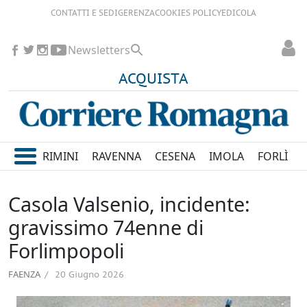
CONTATTI E SEDI
GERENZA
COOKIES POLICY
EDICOLA
Newsletters
ACQUISTA
RIMINI
RAVENNA
CESENA
IMOLA
FORLÌ
Casola Valsenio, incidente:
gravissimo 74enne di
Forlimpopoli
FAENZA
20 Giugno 2026