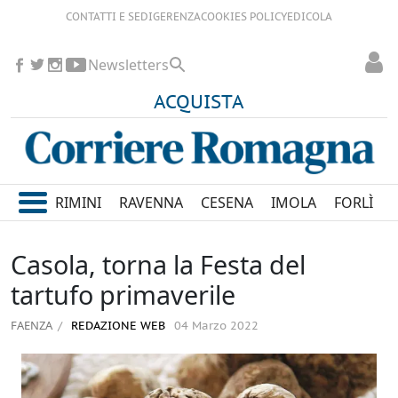
CONTATTI E SEDI
GERENZA
COOKIES POLICY
EDICOLA
Newsletters
ACQUISTA
RIMINI
RAVENNA
CESENA
IMOLA
FORLÌ
Casola, torna la Festa del
tartufo primaverile
FAENZA
REDAZIONE WEB
04 Marzo 2022