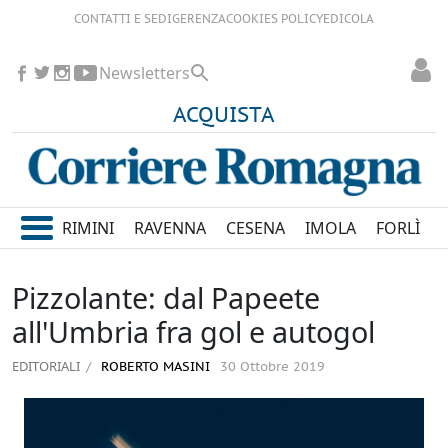
CONTATTI E SEDI
GERENZA
COOKIES POLICY
EDICOLA
Newsletters
ACQUISTA
RIMINI
RAVENNA
CESENA
IMOLA
FORLÌ
Pizzolante: dal Papeete
all'Umbria fra gol e autogol
EDITORIALI
ROBERTO MASINI
30 Ottobre 2019