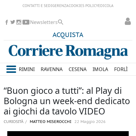
CONTATTI E SEDI
GERENZA
COOKIES POLICY
EDICOLA
Newsletters
ACQUISTA
RIMINI
RAVENNA
CESENA
IMOLA
FORLÌ
“Buon gioco a tutti”: al Play di
Bologna un week-end dedicato
ai giochi da tavolo VIDEO
CURIOSITÀ
MATTEO MISEROCCHI
22 Maggio 2026