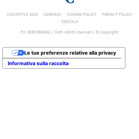
CONTATTI E SEDI
GERENZA
COOKIE POLICY
PRIVACY POLICY
EDICOLA
P.I. 00357860402 | Tutti i diritti riservati | © Copyright
Le tue preferenze relative alla privacy
Informativa sulla raccolta