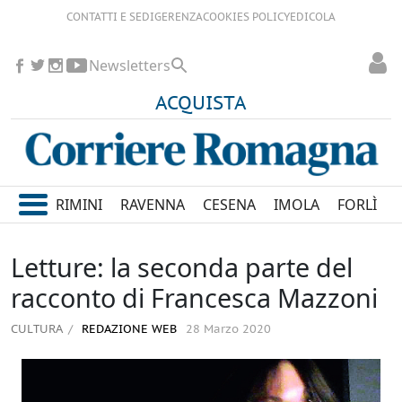
CONTATTI E SEDI
GERENZA
COOKIES POLICY
EDICOLA
Newsletters
ACQUISTA
RIMINI
RAVENNA
CESENA
IMOLA
FORLÌ
Letture: la seconda parte del
racconto di Francesca Mazzoni
CULTURA
REDAZIONE WEB
28 Marzo 2020