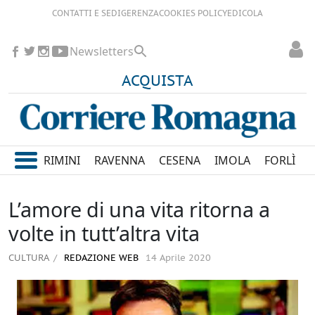
CONTATTI E SEDI
GERENZA
COOKIES POLICY
EDICOLA
Newsletters
ACQUISTA
RIMINI
RAVENNA
CESENA
IMOLA
FORLÌ
L’amore di una vita ritorna a
volte in tutt’altra vita
CULTURA
REDAZIONE WEB
14 Aprile 2020