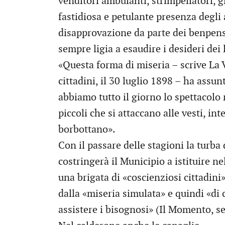
venditori ambulanti, strimpellatori, g
fastidiosa e petulante presenza degli
disapprovazione da parte dei benpensa
sempre ligia a esaudire i desideri dei l
«Questa forma di miseria – scrive La V
cittadini, il 30 luglio 1898 – ha assu
abbiamo tutto il giorno lo spettacolo
piccoli che si attaccano alle vesti, 
borbottano».
Con il passare delle stagioni la turba
costringerà il Municipio a istituire 
una brigata di «coscienziosi cittadini
dalla «miseria simulata» e quindi «di 
assistere i bisognosi» (Il Momento, s