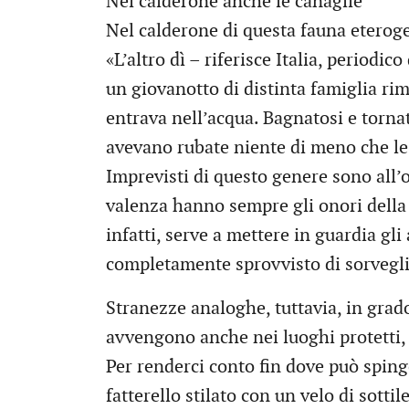
Nel calderone anche le canaglie
Nel calderone di questa fauna eterog
«L’altro dì – riferisce Italia, periodic
un giovanotto di distinta famiglia rim
entrava nell’acqua. Bagnatosi e tornato
avevano rubate niente di meno che le
Imprevisti di questo genere sono all’o
valenza hanno sempre gli onori della 
infatti, serve a mettere in guardia gli
completamente sprovvisto di sorvegl
Stranezze analoghe, tuttavia, in grado
avvengono anche nei luoghi protetti,
Per renderci conto fin dove può spinge
fatterello stilato con un velo di sotti