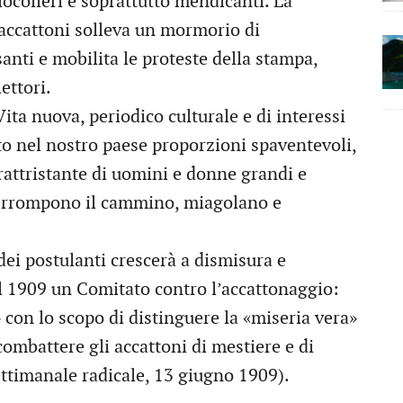
iocolieri e soprattutto mendicanti. La
 accattoni solleva un mormorio di
nti e mobilita le proteste della stampa,
ettori.
ita nuova, periodico culturale e di interessi
nto nel nostro paese proporzioni spaventevoli,
 rattristante di uomini e donne grandi e
interrompono il cammino, miagolano e
 dei postulanti crescerà a dismisura e
nel 1909 un Comitato contro l’accattonaggio:
» con lo scopo di distinguere la «miseria vera»
combattere gli accattoni di mestiere e di
ettimanale radicale, 13 giugno 1909).