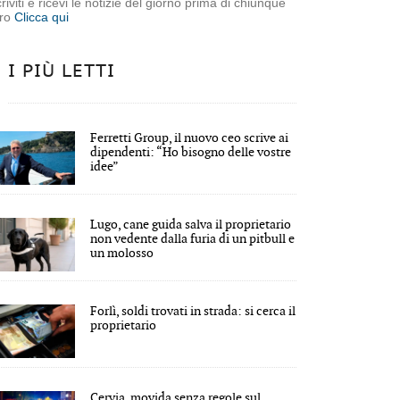
criviti e ricevi le notizie del giorno prima di chiunque
tro
Clicca qui
I PIÙ LETTI
Ferretti Group, il nuovo ceo scrive ai
dipendenti: “Ho bisogno delle vostre
idee”
Lugo, cane guida salva il proprietario
non vedente dalla furia di un pitbull e
un molosso
Forlì, soldi trovati in strada: si cerca il
proprietario
Cervia, movida senza regole sul