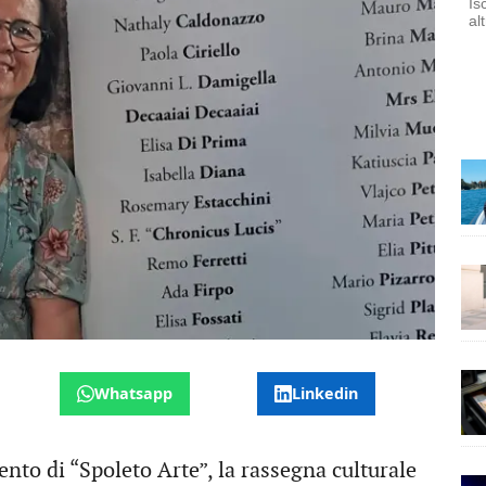
Is
al
Whatsapp
Linkedin
to di “Spoleto Arte”, la rassegna culturale