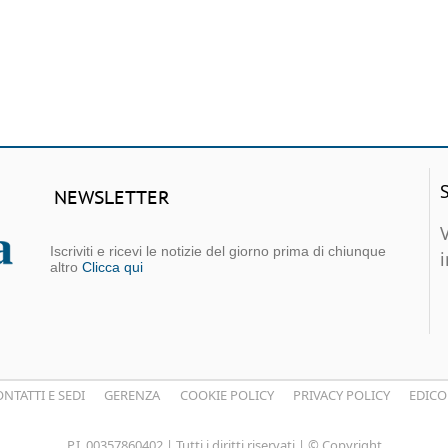
NEWSLETTER
Iscriviti e ricevi le notizie del giorno prima di chiunque
altro
Clicca qui
NTATTI E SEDI
GERENZA
COOKIE POLICY
PRIVACY POLICY
EDICO
P.I. 00357860402 | Tutti i diritti riservati | © Copyright