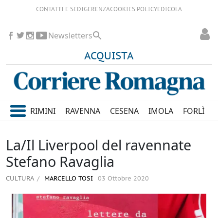
CONTATTI E SEDI
GERENZA
COOKIES POLICY
EDICOLA
Newsletters
ACQUISTA
RIMINI
RAVENNA
CESENA
IMOLA
FORLÌ
La/Il Liverpool del ravennate
Stefano Ravaglia
CULTURA
MARCELLO TOSI
03 Ottobre 2020