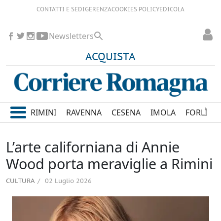
CONTATTI E SEDI
GERENZA
COOKIES POLICY
EDICOLA
Newsletters
ACQUISTA
RIMINI
RAVENNA
CESENA
IMOLA
FORLÌ
L’arte californiana di Annie
Wood porta meraviglie a Rimini
CULTURA
02 Luglio 2026