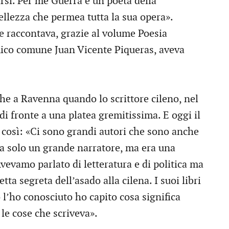
rsi. Per me Guerra è un poeta della
bellezza che permea tutta la sua opera».
me raccontava, grazie al volume Poesia
mico comune Juan Vicente Piqueras, aveva
he a Ravenna quando lo scrittore cileno, nel
 di fronte a una platea gremitissima. E oggi il
a così: «Ci sono grandi autori che sono anche
a solo un grande narratore, ma era una
vevamo parlato di letteratura e di politica ma
etta segreta dell’asado alla cilena. I suoi libri
’ho conosciuto ho capito cosa significa
a le cose che scriveva».