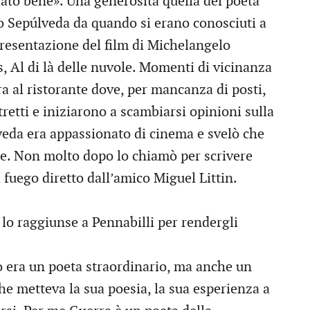
ato bene». Una generosità quella del poeta
o Sepúlveda da quando si erano conosciuti a
presentazione del film di Michelangelo
 Al di là delle nuvole. Momenti di vicinanza
era al ristorante dove, per mancanza di posti,
stretti e iniziarono a scambiarsi opinioni sulla
lveda era appassionato di cinema e svelò che
te. Non molto dopo lo chiamò per scrivere
 fuego diretto dall’amico Miguel Littin.
, lo raggiunse a Pennabilli per rendergli
o era un poeta straordinario, ma anche un
he metteva la sua poesia, la sua esperienza a