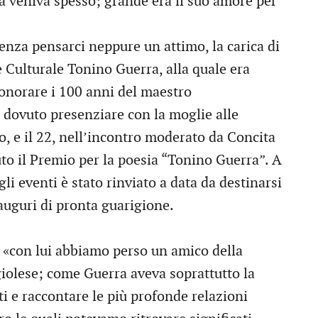
da veniva spesso; grande era il suo amore per
senza pensarci neppure un attimo, la carica di
 Culturale Tonino Guerra, alla quale era
onorare i 100 anni del maestro
e dovuto presenziare con la moglie alle
o, e il 22, nell’incontro moderato da Concita
to il Premio per la poesia “Tonino Guerra”. A
li eventi è stato rinviato a data da destinarsi
i auguri di pronta guarigione.
e «con lui abbiamo perso un amico della
ngiolese; come Guerra aveva soprattutto la
ti e raccontare le più profonde relazioni