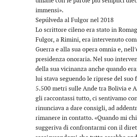
umane con le parole più semplici dietr
immensi».
Sepúlveda al Fulgor nel 2018
Lo scrittore cileno era stato in Roma
Fulgor, a Rimini, era intervenuto com
Guerra e alla sua opera omnia e, nell’
presidenza onoraria. Nel suo interven
della sua vicinanza anche quando er
lui stava seguendo le riprese del suo
5.500 metri sulle Ande tra Bolivia e
gli raccontassi tutto, ci sentivamo co
rinunciava a dare consigli, ad addentra
rimanere in contatto. «Quando mi ch
suggeriva di confrontarmi con il diret