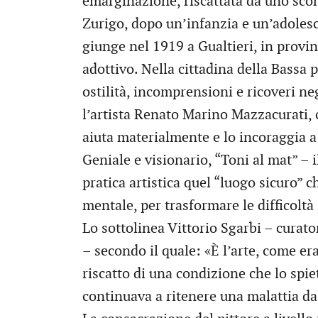
emarginazione, riscattata da uno scon
Zurigo, dopo un’infanzia e un’adolesce
giunge nel 1919 a Gualtieri, in provin
adottivo. Nella cittadina della Bassa 
ostilità, incomprensioni e ricoveri ne
l’artista Renato Marino Mazzacurati, c
aiuta materialmente e lo incoraggia a 
Geniale e visionario, “Toni al mat” – 
pratica artistica quel “luogo sicuro” 
mentale, per trasformare le difficoltà 
Lo sottolinea Vittorio Sgarbi – curat
– secondo il quale: «È l’arte, come e
riscatto di una condizione che lo spi
continuava a ritenere una malattia da 