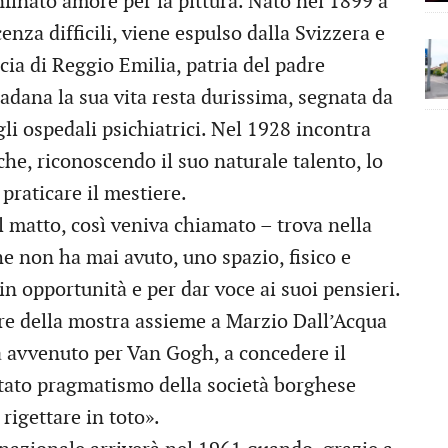
finato amore per la pittura. Nato nel 1899 a
nza difficili, viene espulso dalla Svizzera e
cia di Reggio Emilia, patria del padre
padana la sua vita resta durissima, segnata da
gli ospedali psichiatrici. Nel 1928 incontra
he, riconoscendo il suo naturale talento, lo
praticare il mestiere.
il matto, così veniva chiamato – trova nella
che non ha mai avuto, uno spazio, fisico e
in opportunità e per dar voce ai suoi pensieri.
ore della mostra assieme a Marzio Dall’Acqua
ra avvenuto per Van Gogh, a concedere il
etato pragmatismo della società borghese
rigettare in toto».