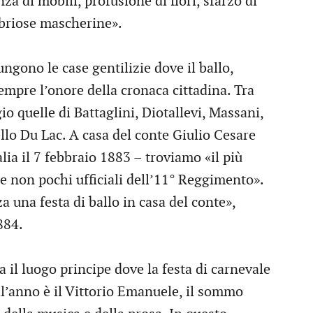
a di mobili, profusione di fiori, sfarzo di
, briose mascherine».
iungono le case gentilizie dove il ballo,
empre l’onore della cronaca cittadina. Tra
io quelle di Battaglini, Diotallevi, Massani,
llo Du Lac. A casa del conte Giulio Cesare
alia il 7 febbraio 1883 – troviamo «il più
e e non pochi ufficiali dell’11° Reggimento».
a una festa di ballo in casa del conte»,
884.
a il luogo principe dove la festa di carnevale
ll’anno è il Vittorio Emanuele, il sommo