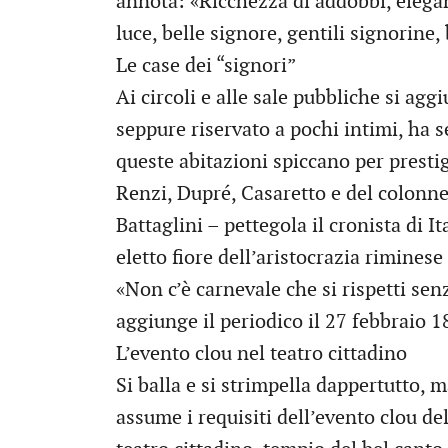
annota: «Ricchezza di addobbi, eleganz
luce, belle signore, gentili signorine
Le case dei “signori”
Ai circoli e alle sale pubbliche si agg
seppure riservato a pochi intimi, ha s
queste abitazioni spiccano per prestig
Renzi, Dupré, Casaretto e del colonne
Battaglini – pettegola il cronista di It
eletto fiore dell’aristocrazia rimines
«Non c’è carnevale che si rispetti senz
aggiunge il periodico il 27 febbraio 1
L’evento clou nel teatro cittadino
Si balla e si strimpella dappertutto, m
assume i requisiti dell’evento clou de