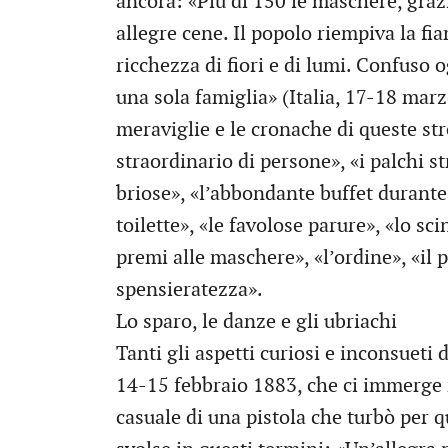
ancora: «Più di 150 le maschere, graz
allegre cene. Il popolo riempiva la f
ricchezza di fiori e di lumi. Confuso 
una sola famiglia» (Italia, 17-18 mar
meraviglie e le cronache di queste str
straordinario di persone», «i palchi st
briose», «l’abbondante buffet durante 
toilette», «le favolose parure», «lo sci
premi alle maschere», «l’ordine», «il p
spensieratezza».
Lo sparo, le danze e gli ubriachi
Tanti gli aspetti curiosi e inconsueti 
14-15 febbraio 1883, che ci immerge 
casuale di una pistola che turbò per qua