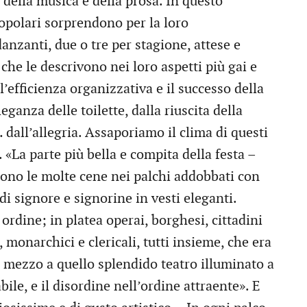
, della musica e della prosa. In questo
popolari sorprendono per la loro
danzanti, due o tre per stagione, attese e
, che le descrivono nei loro aspetti più gai e
’efficienza organizzativa e il successo della
eganza delle toilette, dalla riuscita della
dall’allegria. Assaporiamo il clima di questi
. «La parte più bella e compita della festa –
furono le molte cene nei palchi addobbati con
i di signore e signorine in vesti eleganti.
 ordine; in platea operai, borghesi, cittadini
, monarchici e clericali, tutti insieme, che era
 mezzo a quello splendido teatro illuminato a
bile, e il disordine nell’ordine attraente». E