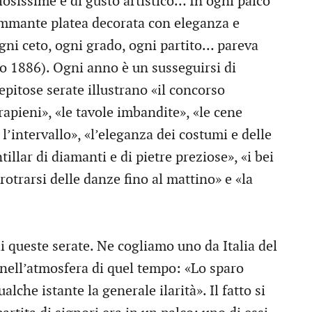
iosissime e di gusto artistico… In ogni palco
iammante platea decorata con eleganza e
ogni ceto, ogni grado, ogni partito… pareva
zo 1886). Ogni anno è un susseguirsi di
epitose serate illustrano «il concorso
rapieni», «le tavole imbandite», «le cene
l’intervallo», «l’eleganza dei costumi e delle
ntillar di diamanti e di pietre preziose», «i bei
rotrarsi delle danze fino al mattino» e «la
di queste serate. Ne cogliamo uno da Italia del
nell’atmosfera di quel tempo: «Lo sparo
lche istante la generale ilarità». Il fatto si