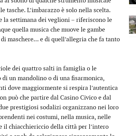
ta al suono di qualche strumento musicale
e le tasche. L’imbarazzo è solo nella scelta.
e la settimana dei veglioni – riferiscono le
unque quella musica che muove le gambe
e di maschere… e di quell’allegria che fa tanto
iole dei quattro salti in famiglia o le
io di un mandolino o di una fisarmonica,
nti dove maggiormente si respira l’autentica
on può che partire dal Casino Civico e dal
 due prestigiosi sodalizi organizzano nei loro
prendenti nei costumi, nella musica, nelle
il chiacchiericcio della città per l’intero