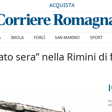
ACQUISTA
A
IMOLA
FORLÌ
SAN MARINO
SPORT
to sera” nella Rimini di 
Is
al