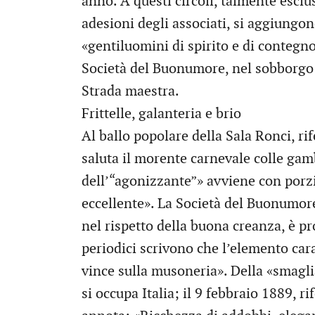
anno. A questi circoli, talmente escl
adesioni degli associati, si aggiungono
«gentiluomini di spirito e di contegno
Società del Buonumore, nel sobborgo 
Strada maestra.
Frittelle, galanteria e brio
Al ballo popolare della Sala Ronci, rif
saluta il morente carnevale colle gamb
dell’“agonizzante”» avviene con porzio
eccellente». La Società del Buonumore
nel rispetto della buona creanza, è pr
periodici scrivono che l’elemento cara
vince sulla musoneria». Della «smagli
si occupa Italia; il 9 febbraio 1889, r