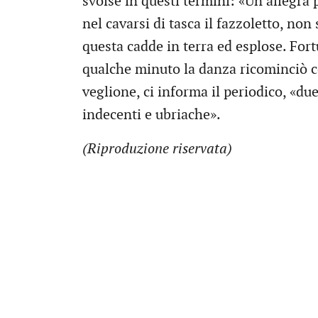
svolse in questi termini: «Un’allegra p
nel cavarsi di tasca il fazzoletto, non
questa cadde in terra ed esplose. Fo
qualche minuto la danza ricominciò c
veglione, ci informa il periodico, «d
indecenti e ubriache».
(Riproduzione riservata)