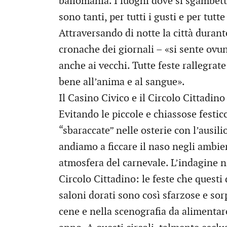
ballomania. I luoghi dove si sgambet
sono tanti, per tutti i gusti e per tutt
Attraversando di notte la città durant
cronache dei giornali – «si sente ov
anche ai vecchi. Tutte feste rallegrat
bene all’anima e al sangue».
Il Casino Civico e il Circolo Cittadino
Evitando le piccole e chiassose festicc
“sbaraccate” nelle osterie con l’ausil
andiamo a ficcare il naso negli ambie
atmosfera del carnevale. L’indagine n
Circolo Cittadino: le feste che questi
saloni dorati sono così sfarzose e sor
cene e nella scenografia da alimentare 