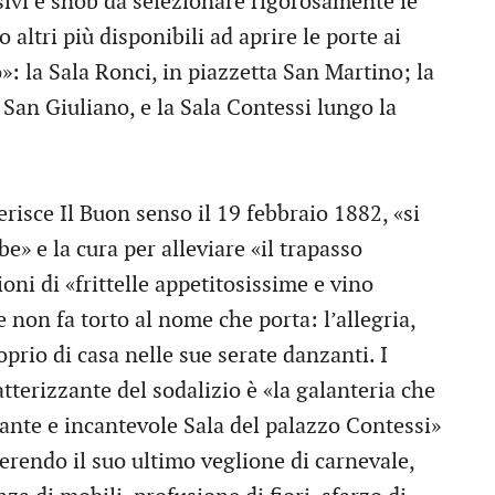
usivi e snob da selezionare rigorosamente le
 altri più disponibili ad aprire le porte ai
»: la Sala Ronci, in piazzetta San Martino; la
San Giuliano, e la Sala Contessi lungo la
erisce Il Buon senso il 19 febbraio 1882, «si
e» e la cura per alleviare «il trapasso
ni di «frittelle appetitosissime e vino
 non fa torto al nome che porta: l’allegria,
oprio di casa nelle sue serate danzanti. I
tterizzante del sodalizio è «la galanteria che
ante e incantevole Sala del palazzo Contessi»
iferendo il suo ultimo veglione di carnevale,