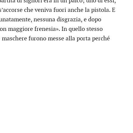
artita di signori era in un palco; uno di essi,
 s’accorse che veniva fuori anche la pistola. E
rtunatamente, nessuna disgrazia, e dopo
on maggiore frenesia». In quello stesso
ue maschere furono messe alla porta perché