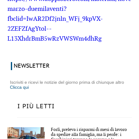
marzo-duemilaventi?
fbclid=IwAR2Df2jnln_WFj_9kpVX-
2ZEFZfAgYtol--
L13XhdrBmB5wRzVWSWm4dhRg
NEWSLETTER
Iscriviti e ricevi le notizie del giorno prima di chiunque altro
Clicca qui
I PIÙ LETTI
Forlì, preleva i risparmi di mesi di lavoro
da spedire alla famiglia, ma li perde: i