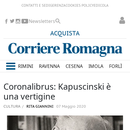
CONTATTI E SEDI
GERENZA
COOKIES POLICY
EDICOLA
Newsletters
ACQUISTA
RIMINI
RAVENNA
CESENA
IMOLA
FORLÌ
Coronalibrus: Kapuscinski è
una vertigine
CULTURA
RITA GIANNINI
07 Maggio 2020