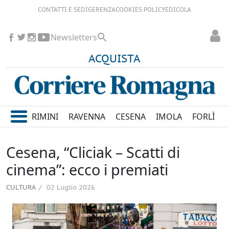
CONTATTI E SEDI
GERENZA
COOKIES POLICY
EDICOLA
Newsletters
ACQUISTA
RIMINI
RAVENNA
CESENA
IMOLA
FORLÌ
Cesena, “Cliciak – Scatti di
cinema”: ecco i premiati
CULTURA
02 Luglio 2026