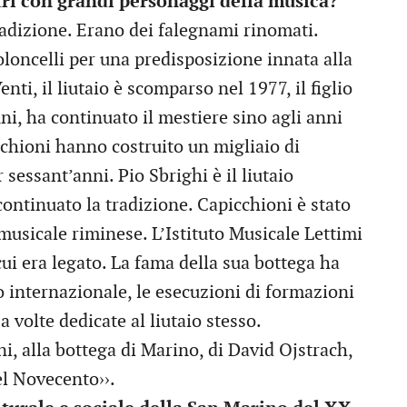
tri con grandi personaggi della musica?
tradizione. Erano dei falegnami rinomati.
ioloncelli per una predisposizione innata alla
enti, il liutaio è scomparso nel 1977, il figlio
ni, ha continuato il mestiere sino agli anni
cchioni hanno costruito un migliaio di
 sessant’anni. Pio Sbrighi è il liutaio
continuato la tradizione. Capicchioni è stato
 musicale riminese. L’Istituto Musicale Lettimi
a cui era legato. La fama della sua bottega ha
io internazionale, le esecuzioni di formazioni
volte dedicate al liutaio stesso.
ni, alla bottega di Marino, di David Ojstrach,
el Novecento››.