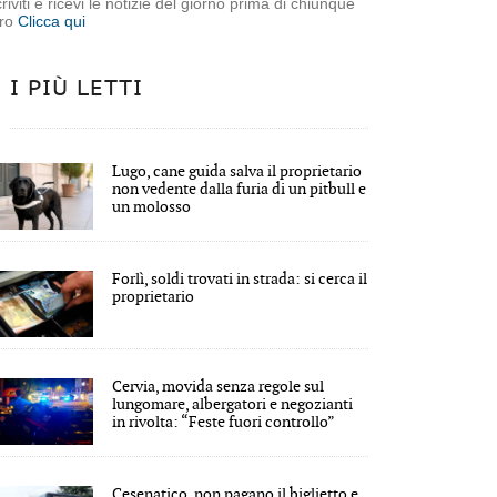
criviti e ricevi le notizie del giorno prima di chiunque
tro
Clicca qui
I PIÙ LETTI
Lugo, cane guida salva il proprietario
non vedente dalla furia di un pitbull e
un molosso
Forlì, soldi trovati in strada: si cerca il
proprietario
Cervia, movida senza regole sul
lungomare, albergatori e negozianti
in rivolta: “Feste fuori controllo”
Cesenatico, non pagano il biglietto e