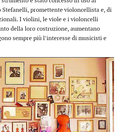
 strumento è stato concesso in uso al
tefanelli, promettente violoncellista e, di
onali. I violini, le viole e i violoncelli
nto della loro costruzione, aumentano
gono sempre più l’interesse di musicisti e