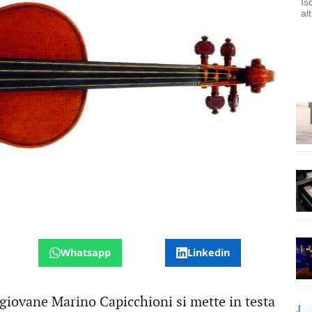
Is
al
Whatsapp
Linkedin
iovane Marino Capicchioni si mette in testa