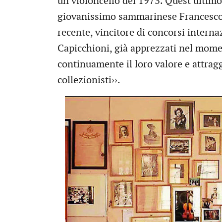
un violoncello del 1973. Quest’ultimo
giovanissimo sammarinese Francesco S
recente, vincitore di concorsi internazi
Capicchioni, già apprezzati nel mome
continuamente il loro valore e attrag
collezionisti››.