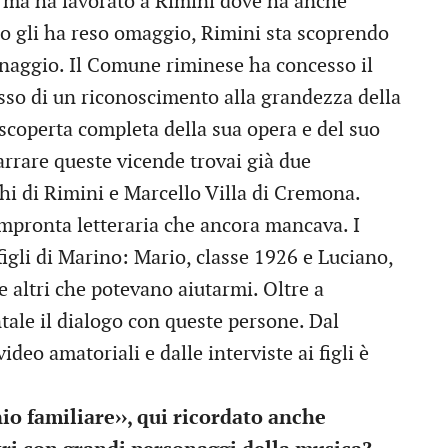
 ma ha lavorato a Rimini dove ha anche
no gli ha reso omaggio, Rimini sta scoprendo
onaggio. Il Comune riminese ha concesso il
sso di un riconoscimento alla grandezza della
scoperta completa della sua opera e del suo
arrare queste vicende trovai già due
ghi di Rimini e Marcello Villa di Cremona.
impronta letteraria che ancora mancava. I
 figli di Marino: Mario, classe 1926 e Luciano,
 e altri che potevano aiutarmi. Oltre a
ale il dialogo con queste persone. Dal
ideo amatoriali e dalle interviste ai figli è
io familiare››, qui ricordato anche