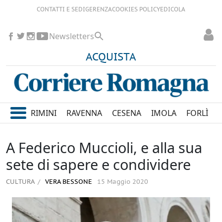
CONTATTI E SEDI
GERENZA
COOKIES POLICY
EDICOLA
Newsletters
ACQUISTA
RIMINI
RAVENNA
CESENA
IMOLA
FORLÌ
A Federico Muccioli, e alla sua
sete di sapere e condividere
CULTURA
VERA BESSONE
15 Maggio 2020