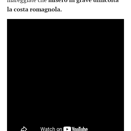
mareggiate che
misero in grave difficoltà
la costa romagnola.