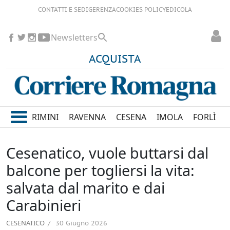
CONTATTI E SEDI
GERENZA
COOKIES POLICY
EDICOLA
Newsletters
ACQUISTA
RIMINI
RAVENNA
CESENA
IMOLA
FORLÌ
Cesenatico, vuole buttarsi dal
balcone per togliersi la vita:
salvata dal marito e dai
Carabinieri
CESENATICO
30 Giugno 2026