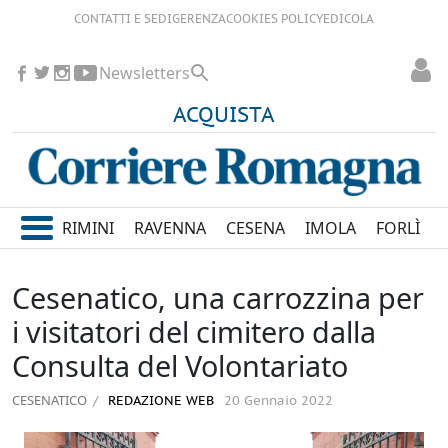
CONTATTI E SEDI
GERENZA
COOKIES POLICY
EDICOLA
Newsletters
ACQUISTA
RIMINI
RAVENNA
CESENA
IMOLA
FORLÌ
Cesenatico, una carrozzina per
i visitatori del cimitero dalla
Consulta del Volontariato
CESENATICO
REDAZIONE WEB
20 Gennaio 2022