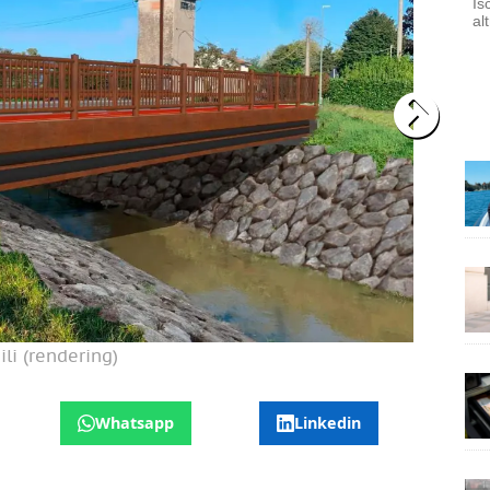
Is
al
li (rendering)
Whatsapp
Linkedin