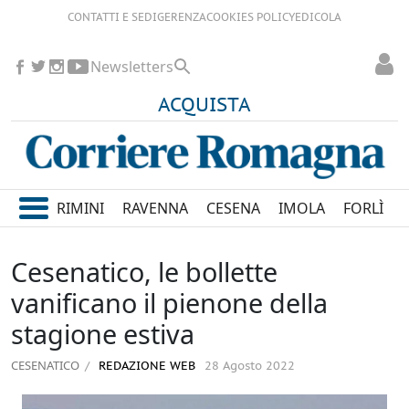
CONTATTI E SEDI
GERENZA
COOKIES POLICY
EDICOLA
Newsletters
ACQUISTA
RIMINI
RAVENNA
CESENA
IMOLA
FORLÌ
Cesenatico, le bollette
vanificano il pienone della
stagione estiva
CESENATICO
REDAZIONE WEB
28 Agosto 2022