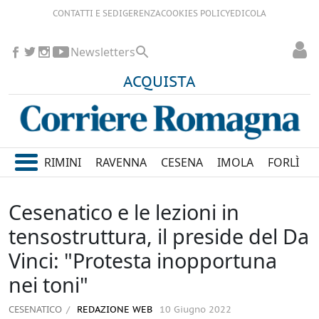
CONTATTI E SEDI
GERENZA
COOKIES POLICY
EDICOLA
Newsletters
ACQUISTA
RIMINI
RAVENNA
CESENA
IMOLA
FORLÌ
Cesenatico e le lezioni in
tensostruttura, il preside del Da
Vinci: "Protesta inopportuna
nei toni"
CESENATICO
REDAZIONE WEB
10 Giugno 2022