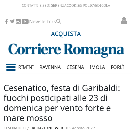
CONTATTI E SEDI
GERENZA
COOKIES POLICY
EDICOLA
Newsletters
ACQUISTA
RIMINI
RAVENNA
CESENA
IMOLA
FORLÌ
Cesenatico, festa di Garibaldi:
fuochi posticipati alle 23 di
domenica per vento forte e
mare mosso
CESENATICO
REDAZIONE WEB
05 Agosto 2022