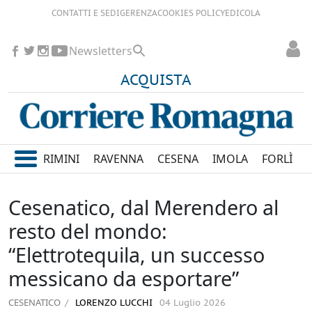
CONTATTI E SEDI
GERENZA
COOKIES POLICY
EDICOLA
Newsletters
ACQUISTA
RIMINI
RAVENNA
CESENA
IMOLA
FORLÌ
Cesenatico, dal Merendero al
resto del mondo:
“Elettrotequila, un successo
messicano da esportare”
CESENATICO
LORENZO LUCCHI
04 Luglio 2026