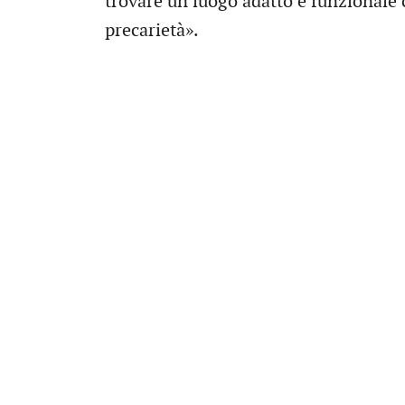
trovare un luogo adatto e funzionale 
precarietà».