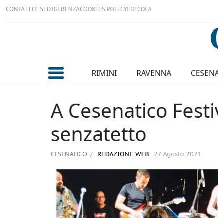
CONTATTI E SEDI
GERENZA
COOKIES POLICY
EDICOLA
RIMINI
RAVENNA
CESEN
A Cesenatico Festi
senzatetto
CESENATICO
REDAZIONE WEB
27 Agosto 2021