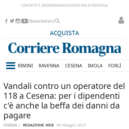
CONTATTI E SEDI
GERENZA
COOKIES POLICY
EDICOLA
Newsletters
ACQUISTA
RIMINI
RAVENNA
CESENA
IMOLA
FORLÌ
Vandali contro un operatore del
118 a Cesena: per i dipendenti
c'è anche la beffa dei danni da
pagare
CESENA
REDAZIONE WEB
08 Maggio 2023