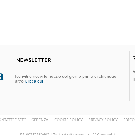
NEWSLETTER
Iscriviti e ricevi le notizie del giorno prima di chiunque
altro
Clicca qui
NTATTI E SEDI
GERENZA
COOKIE POLICY
PRIVACY POLICY
EDICO
P.I. 00357860402 | Tutti i diritti riservati | © Copyright