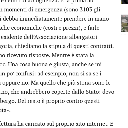
e e centri di accoglienza. E la prima ad
 in momenti di emergenza (sono 3103 gli
) si debba immediatamente prendere in mano
nche economiche (costi e prezzi), e farle
presidente dell’Associazione albergatori
ria, chiediamo la stipula di questi contratti.
o ricevuto risposte. Mentre è stata la
oc. Una cosa buona e giusta, anche se mi
un po’ confusi: ad esempio, non si sa se i
va oppure no. Ma quello che più stona sono le
rno, che andrebbero coperte dallo Stato: devo
bergo. Del resto è proprio contro questi
uta».
ettura ha caricato sul proprio sito internet. E