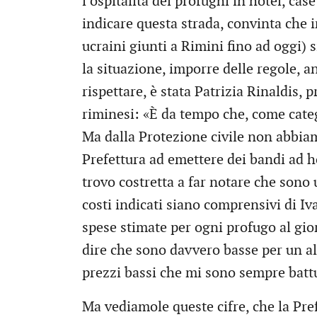
l’ospitalità dei profughi in hotel, cas
indicare questa strada, convinta che
ucraini giunti a Rimini fino ad oggi
la situazione, imporre delle regole, a
rispettare, è stata Patrizia Rinaldis, 
riminesi: «È da tempo che, come catego
Ma dalla Protezione civile non abbiam
Prefettura ad emettere dei bandi ad h
trovo costretta a far notare che sono 
costi indicati siano comprensivi di I
spese stimate per ogni profugo al gio
dire che sono davvero basse per un al
prezzi bassi che mi sono sempre batt
Ma vediamole queste cifre, che la Pref