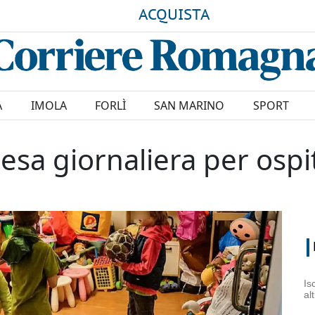
ACQUISTA
A
IMOLA
FORLÌ
SAN MARINO
SPORT
pesa giornaliera per osp
Is
al