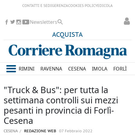
CONTATTI E SEDI
GERENZA
COOKIES POLICY
EDICOLA
Newsletters
ACQUISTA
RIMINI
RAVENNA
CESENA
IMOLA
FORLÌ
"Truck & Bus": per tutta la
settimana controlli sui mezzi
pesanti in provincia di Forlì-
Cesena
CESENA
REDAZIONE WEB
07 Febbraio 2022