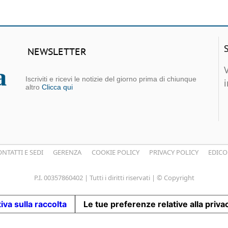
NEWSLETTER
Iscriviti e ricevi le notizie del giorno prima di chiunque
altro
Clicca qui
NTATTI E SEDI
GERENZA
COOKIE POLICY
PRIVACY POLICY
EDICO
P.I. 00357860402 | Tutti i diritti riservati | © Copyright
iva sulla raccolta
Le tue preferenze relative alla priva