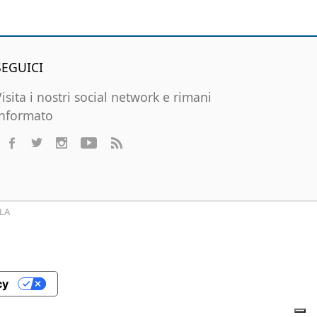
SEGUICI
Visita i nostri social network e rimani
informato
LA
cy