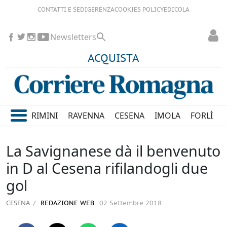
CONTATTI E SEDI
GERENZA
COOKIES POLICY
EDICOLA
Newsletters
ACQUISTA
RIMINI
RAVENNA
CESENA
IMOLA
FORLÌ
La Savignanese dà il benvenuto
in D al Cesena rifilandogli due
gol
CESENA
REDAZIONE WEB
02 Settembre 2018