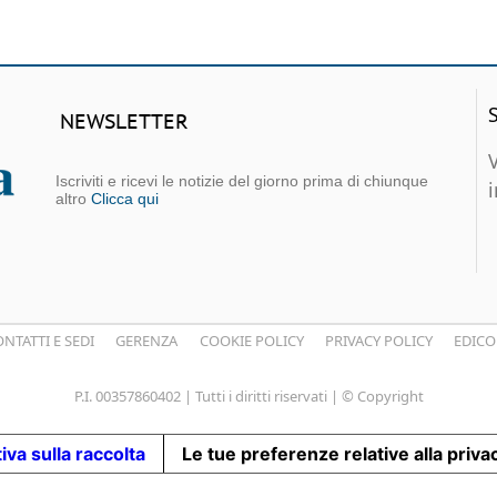
NEWSLETTER
Iscriviti e ricevi le notizie del giorno prima di chiunque
altro
Clicca qui
NTATTI E SEDI
GERENZA
COOKIE POLICY
PRIVACY POLICY
EDICO
P.I. 00357860402 | Tutti i diritti riservati | © Copyright
iva sulla raccolta
Le tue preferenze relative alla priva