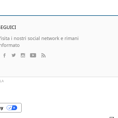
SEGUICI
Visita i nostri social network e rimani
informato
LA
cy