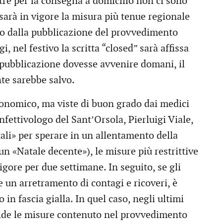
ntre per la consegna a domicilio non ci sono
o sarà in vigore la misura più tenue regionale
 dalla pubblicazione del provvedimento
, nel festivo la scritta “closed” sarà affissa
 la pubblicazione dovesse avvenire domani, il
nte sarebbe salvo.
onomico, ma viste di buon grado dai medici
infettivologo del Sant’Orsola, Pierluigi Viale,
ali» per sperare in un allentamento della
un «Natale decente»), le misure più restrittive
gore per due settimane. In seguito, se gli
 un arretramento di contagi e ricoveri, è
in fascia gialla. In quel caso, negli ultimi
ide le misure contenuto nel provvedimento