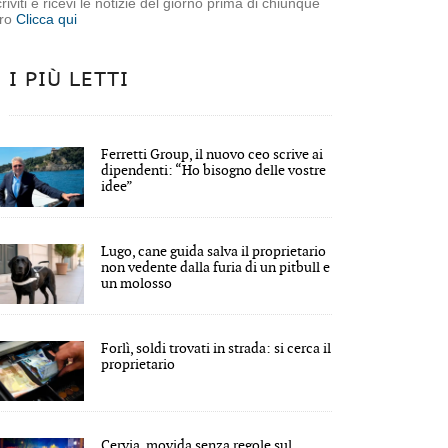
criviti e ricevi le notizie del giorno prima di chiunque
tro
Clicca qui
I PIÙ LETTI
Ferretti Group, il nuovo ceo scrive ai
dipendenti: “Ho bisogno delle vostre
idee”
Lugo, cane guida salva il proprietario
non vedente dalla furia di un pitbull e
un molosso
Forlì, soldi trovati in strada: si cerca il
proprietario
Cervia, movida senza regole sul