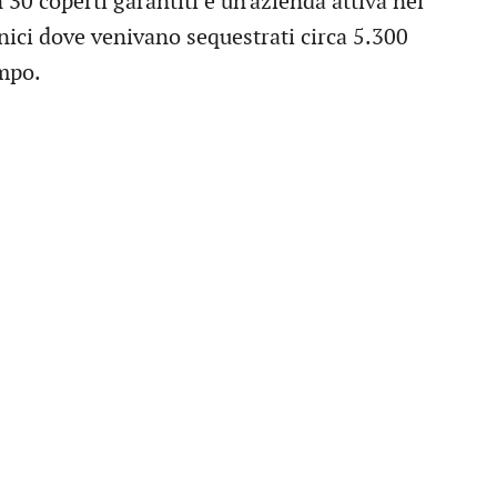
30 coperti garantiti e un'azienda attiva nel
nici dove venivano sequestrati circa 5.300
empo.