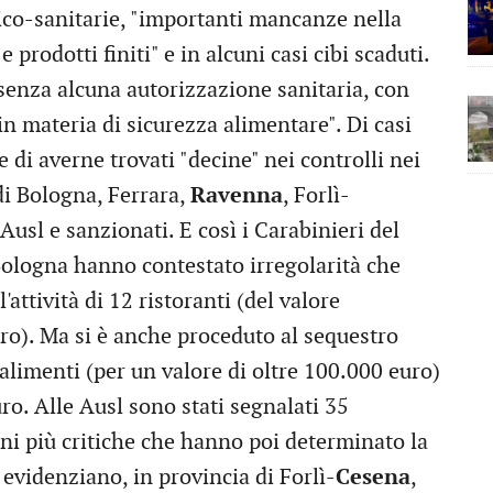
co-sanitarie, "importanti mancanze nella
 prodotti finiti" e in alcuni casi cibi scaduti.
 senza alcuna autorizzazione sanitaria, con
in materia di sicurezza alimentare". Di casi
 di averne trovati "decine" nei controlli nei
 di Bologna, Ferrara,
Ravenna
, Forlì-
e Ausl e sanzionati. E così i Carabinieri del
 Bologna hanno contestato irregolarità che
ttività di 12 ristoranti (del valore
uro). Ma si è anche proceduto al sequestro
 alimenti (per un valore di oltre 100.000 euro)
ro. Alle Ausl sono stati segnalati 35
oni più critiche che hanno poi determinato la
 evidenziano, in provincia di Forlì-
Cesena
,