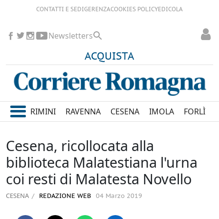
CONTATTI E SEDI
GERENZA
COOKIES POLICY
EDICOLA
Newsletters
ACQUISTA
RIMINI
RAVENNA
CESENA
IMOLA
FORLÌ
Cesena, ricollocata alla
biblioteca Malatestiana l'urna
coi resti di Malatesta Novello
CESENA
REDAZIONE WEB
04 Marzo 2019