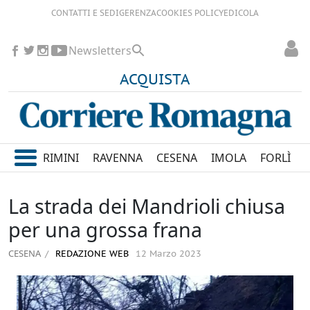
CONTATTI E SEDI
GERENZA
COOKIES POLICY
EDICOLA
Newsletters
ACQUISTA
RIMINI
RAVENNA
CESENA
IMOLA
FORLÌ
La strada dei Mandrioli chiusa
per una grossa frana
CESENA
REDAZIONE WEB
12 Marzo 2023