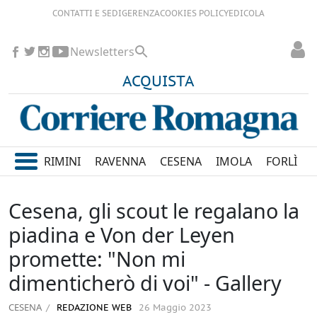
CONTATTI E SEDI
GERENZA
COOKIES POLICY
EDICOLA
Newsletters
ACQUISTA
RIMINI
RAVENNA
CESENA
IMOLA
FORLÌ
Cesena, gli scout le regalano la
piadina e Von der Leyen
promette: "Non mi
dimenticherò di voi" - Gallery
CESENA
REDAZIONE WEB
26 Maggio 2023