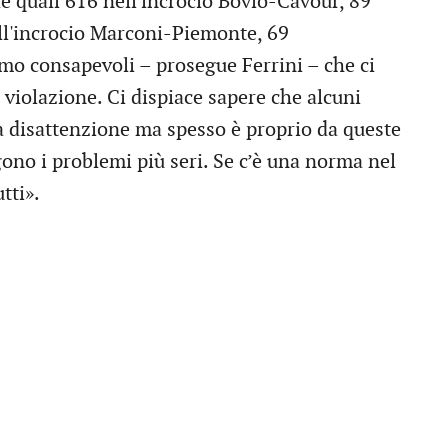
lle quali 616 nell'incrocio Bovio-Cavour, 89
ll'incrocio Marconi-Piemonte, 69
mo consapevoli – prosegue Ferrini – che ci
a violazione. Ci dispiace sapere che alcuni
na disattenzione ma spesso è proprio da queste
gono i problemi più seri. Se c’è una norma nel
tti».