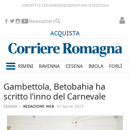
CONTATTI E SEDI
GERENZA
COOKIES POLICY
EDICOLA
Newsletters
ACQUISTA
RIMINI
RAVENNA
CESENA
IMOLA
FORLÌ
Gambettola, Betobahia ha
scritto l'inno del Carnevale
CESENA
REDAZIONE WEB
07 Aprile 2023